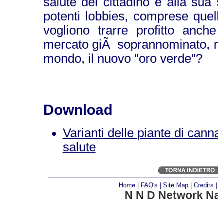
salute del cittadino e alla su
potenti lobbies, comprese quel
vogliono trarre profitto anc
mercato giÃ soprannominato, nel
mondo, il nuovo "oro verde"?
Download
Varianti delle piante di cann
salute
Home
|
FAQ's
|
Site Map
|
Credits
N N D Network Na