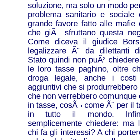
soluzione, ma solo un modo per
problema sanitario e sociale
grande favore fatto alle mafie 
che giÃ sfruttano questa nega
Come diceva il giudice Borse
legalizzare Ã¨ da dilettanti d
Stato quindi non puÃ² chiedere 
le loro tasse paghino, oltre c
droga legale, anche i costi 
aggiuntivi che si produrrebbero 
che non verrebbero comunque co
in tasse, cosÃ¬ come Ã¨ per il t
in tutto il mondo. Inf
semplicemente chiedere: ma la
chi fa gli interessi? A chi port