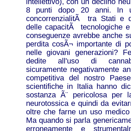
intellettivo), con un declino ne
8 punti dopo 20 anni. In 
concorrenzialitÃ tra Stati e 
delle capacitÃ tecnologiche e
conseguenze avrebbe anche su 
perdita cosÃ¬ importante di pot
nelle giovani generazioni? Fe
dedite all'uso di cannab
sicuramente negativamente an
competitiva del nostro Paes
scientifiche in Italia hanno d
sostanza Ã¨ pericolosa per l
neurotossica e quindi da evitarn
oltre che farne un uso medico 
Ma quando si parla genericame
erroneamente e strumenta