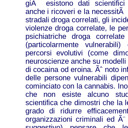
giÃ esistono dati scientifici
anche i ricoveri e la necessitÃ d
stradali droga correlati, gli incid
violenze droga correlate, le p
psichiatriche droga correla
(particolarmente vulnerabili)
percorsi evolutivi (come dimo
neuroscienze anche su modelli 
di cocaina od eroina. Ãˆ noto inf
delle persone vulnerabili dipe
cominciato con la cannabis. Inol
che non esiste alcuno stu
scientifica che dimostri che la 
grado di ridurre efficacemente
organizzazioni criminali ed Ã¨
suggestivo) pensare che le