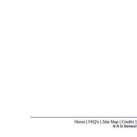
Home
|
FAQ's
|
Site Map
|
Credits
N N D Network