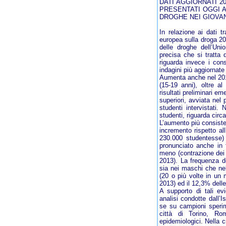
DATI AGGIORNATI 2
PRESENTATI OGGI A
DROGHE NEI GIOVANI
In relazione ai dati 
europea sulla droga 20
delle droghe dell’Un
precisa che si tratta d
riguarda invece i consu
indagini più aggiornate
Aumenta anche nel 2014
(15-19 anni), oltre a
risultati preliminari e
superiori, avviata nel
studenti intervistati.
studenti, riguarda circ
L’aumento più consiste
incremento rispetto a
230.000 studentesse) 
pronunciato anche in 
meno (contrazione dei 
2013). La frequenza d
sia nei maschi che ne
(20 o più volte in un
2013) ed il 12,3% dell
A supporto di tali evi
analisi condotte dall’
se su campioni sperimen
città di Torino, Ro
epidemiologici. Nella 