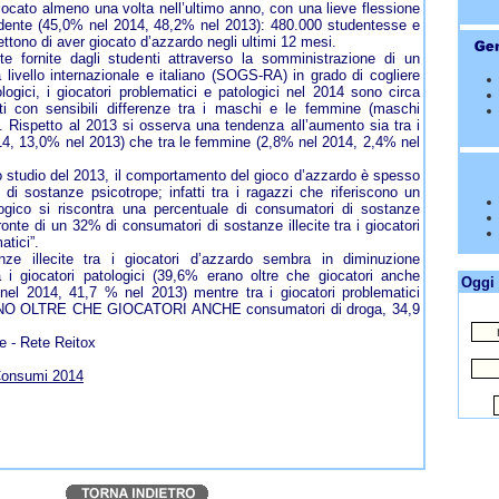
giocato almeno una volta nell’ultimo anno, con una lieve flessione
cedente (45,0% nel 2014, 48,2% nel 2013): 480.000 studentesse e
tono di aver giocato d’azzardo negli ultimi 12 mesi.
te fornite dagli studenti attraverso la somministrazione di un
a livello internazionale e italiano (SOGS-RA) in grado di cogliere
ologici, i giocatori problematici e patologici nel 2014 sono circa
tati con sensibili differenze tra i maschi e le femmine (maschi
Rispetto al 2013 si osserva una tendenza all’aumento sia tra i
4, 13,0% nel 2013) che tra le femmine (2,8% nel 2014, 2,4% nel
 studio del 2013, il comportamento del gioco d’azzardo è spesso
i sostanze psicotrope; infatti tra i ragazzi che riferiscono un
ogico si riscontra una percentuale di consumatori di sostanze
fronte di un 32% di consumatori di sostanze illecite tra i giocatori
atici”.
ze illecite tra i giocatori d’azzardo sembra in diminuzione
ra i giocatori patologici (39,6% erano oltre che giocatori anche
Oggi 
nel 2014, 41,7 % nel 2013) mentre tra i giocatori problematici
NO OLTRE CHE GIOCATORI ANCHE consumatori di droga, 34,9
e - Rete Reitox
onsumi 2014