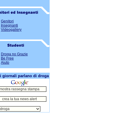
Genitori
Insegnanti
Videogallery
Droga no Grazie
Be Free
Aiuto
i giornali parlano di droga