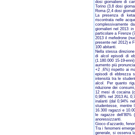
dosi giornaliere di ca
Torino (3,8 dosi giorn
Roma (2,4 dosi giornali
La presenza di keta
riscontrata nelle acqu
complessivamente da
giornalieri nel 2013: in
particolare a Firenze (
2013 il mefedrone (nuo
presente nel 2012) e Fi
100 abitanti.
Nella stessa direzione
di alcol episodi di e
(1.180.000 15-19-enni)
aumento più pronuncia
+2 ,6%) rispetto ai m
episodi di ebbrezza 
intensità tra le stud
alcol. Per quanto rig
riduzione dei consumi,
12 mesi di cocaina (
0,98% nel 2013 AL 0,7
inalanti (dal 0,94% ne
studentesse, mentre l
16.300 ragazzi e 10.0
le ragazze dell’80% (
anoressizzanti.
Gioco d’azzardo, fenom
Tra i fenomeni emergent
generale, si osserva l