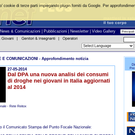
o' cookie di terze parti impiegando plugin forniti da Google. Per approfondiment
News & Comunicazioni
|
Pubblicazioni
|
Newsletter
|
Video Gallery
E E COMUNICAZIONI - Approfondimento notizia
Di
Pres
27-05-2014
Dal DPA una nuova analisi dei consumi
di droghe nei giovani in Italia aggiornati
al 2014
nale - Rete Reitox
to il Comunicato Stampa del Punto Focale Nazionale: