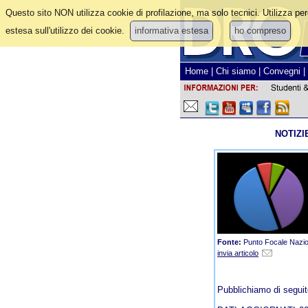
Questo sito NON utilizza cookie di profilazione, ma solo tecnici. Utilizza per
estesa sull'utilizzo dei cookie.
informativa estesa
ho compreso
Home
|
Chi siamo
|
Convegni
|
NOTIZI
Fonte:
Punto Focale Nazio
invia articolo
Pubblichiamo di segui