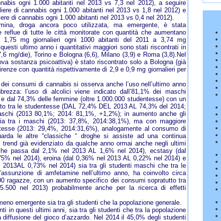
nnabis ogni 1.000 abitanti nel 2013 vs 7,3 nel 2012), a seguire
aliere di cannabis ogni 1.000 abitanti nel 2013 vs 1,8 nel 2012) e
ere di cannabis ogni 1.000 abitanti nel 2013 vs 0,4 nel 2012).
mina, droga ancora poco utilizzata, ma emergente, è stata
e reflue di tutte le città monitorate con quantità che aumentano
 1,75 mg giornalieri ogni 1000 abitanti del 2011 a 3,74 mg
 questi ultimo anno i quantitativi maggiori sono stati riscontrati in
7,6 mg/die), Torino e Bologna (6,6), Milano (3,9) e Roma (3,8).Nel
va sostanza psicoattiva) è stato riscontrato solo a Bologna (già
renze con quantità rispettivamente di 2,9 e 0,9 mg giornalieri per
 dei consumi di cannabis si osserva anche l’uso nell’ultimo anno
bbrezza: l’uso di alcolici viene indicato dall’81,1% dei maschi
 e dal 74,3% delle femmine (oltre 1.000.000 studentesse) con un
to tra le studentesse (DAL 72,4% DEL 2013 AL 74,3% del 2014;
aschi (2013 80,1%; 2014: 81,1%, +1,2%); in aumento anche gli
sia tra i maschi (2013: 37,8%, 2014:38,1%), ma con maggiore
entesse (2013: 29,4%, 2014:31,6%), analogamente al consumo di
uarda le altre “classiche “ droghe si assiste ad una continua
 trend già evidenziato da qualche anno ormai anche negli ultimi
che passa dal 2,1% nel 2013 AL 1,6% nel 2014), ecstasy (dal
5% nel 2014), eroina (dal 0,36% nel 2013 AL 0,22% nel 2014) e
l 2013AL 0,73% nel 2014) sia tra gli studenti maschi che tra le
’assunzione di amfetamine nell’ultimo anno, ha coinvolto circa
00 ragazze, con un aumento specifico dei consumi sopratutto tra
5.500 nel 2013) probabilmente anche per la ricerca di effetti
eno emergente sia tra gli studenti che la popolazione generale.
i in questi ultimi anni, sia tra gli studenti che tra la popolazione
a diffusione del gioco d’azzardo. Nel 2014 il 45,0% degli studenti