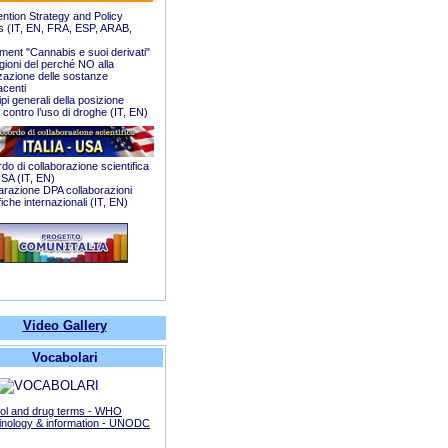
ention Strategy and Policy
 (
IT
,
EN
,
FRA
,
ESP
,
ARAB
,
ment "Cannabis e suoi derivati"
gioni del perché NO alla
zzazione delle sostanze
acenti
ipi generali della posizione
a contro l’uso di droghe (
IT
,
EN
)
do di collaborazione scientifica
USA (
IT
,
EN
)
iarazione DPA collaborazioni
fiche internazionali (
IT
,
EN
)
Video Gallery
Vocabolari
ol and drug terms - WHO
inology & information - UNODC