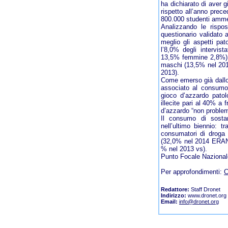
ha dichiarato di aver 
rispetto all’anno pre
800.000 studenti ammet
Analizzando le rispos
questionario validato 
meglio gli aspetti pat
l’8,0% degli intervis
13,5% femmine 2,8%). 
maschi (13,5% nel 201
2013).
Come emerso già dallo
associato al consumo d
gioco d’azzardo patol
illecite pari al 40% a 
d’azzardo “non problem
Il consumo di sostan
nell’ultimo biennio: t
consumatori di droga 
(32,0% nel 2014 ERA
% nel 2013 vs).
Punto Focale Nazional
Per approfondimenti:
C
Redattore:
Staff Dronet
Indirizzo:
www.dronet.org
Email:
info@dronet.org