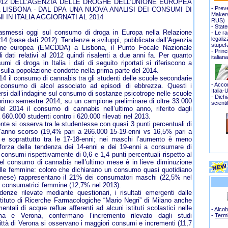
012 DELL’AGENZIA DELLE DROGHE DELL’UNIONE EUROPEA
- Prev
 LISBONA - DAL DPA UNA NUOVA ANALISI DEI CONSUMI DI
Makers
 IN ITALIA AGGIORNATI AL 2014
RUS
)
-
State
trasmessi oggi sul consumo di droga in Europa nella Relazione
-
Le ra
legali
14 (base dati 2012): Tendenze e sviluppi, pubblicata dall’Agenzia
stupef
ione europea (EMCDDA) a Lisbona, il Punto Focale Nazionale
- Princ
i dati relativi al 2012 quindi risalenti a due anni fa. Per quanto
italian
mi di droga in Italia i dati di seguito riportati si riferiscono a
 sulla popolazione condotte nella prima parte del 2014.
 il consumo di cannabis tra gli studenti delle scuole secondarie
- Accor
l consumo di alcol associato ad episodi di ebbrezza. Questi i
Italia-
mersi dall’indagine sul consumo di sostanze psicotrope nelle scuole
- Dich
 primo semestre 2014, su un campione preliminare di oltre 33.000
scienti
 Nel 2014 il consumo di cannabis nell’ultimo anno, riferito dagli
a 660.000 studenti contro i 620.000 rilevati nel 2013.
nte si osserva tra le studentesse con quasi 3 punti percentuali di
ll’anno scorso (19,4% pari a 266.000 15-19-enni vs 16,5% pari a
e soprattutto tra le 17-18-enni; nei maschi l’aumento è meno
forza della tendenza dei 14-enni e dei 19-enni a consumare di
consumi rispettivamente di 0,6 e 1,4 punti percentuali rispetto al
el consumo di cannabis nell’ultimo mese è in lieve diminuzione
lle femmine: coloro che dichiarano un consumo quasi quotidiano
 mese) rappresentano il 21% dei consumatori maschi (22,5% nel
e consumatrici femmine (12,7% nel 2013).
denze rilevate mediante questionari, i risultati emergenti dalle
Istituto di Ricerche Farmacologiche “Mario Negri” di Milano anche
tali di acque reflue afferenti ad alcuni istituti scolastici nelle
-
Alcoh
ma e Verona, confermano l’incremento rilevato dagli studi
-
Term
città di Verona si osservano i maggiori consumi e incrementi (11,7