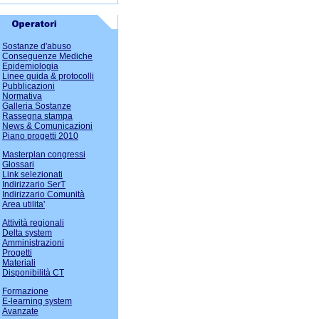
Sostanze d'abuso
Conseguenze Mediche
Epidemiologia
Linee guida & protocolli
Pubblicazioni
Normativa
Galleria Sostanze
Rassegna stampa
News & Comunicazioni
Piano progetti 2010
Masterplan congressi
Glossari
Link selezionati
Indirizzario SerT
Indirizzario Comunità
Area utilita'
Attività regionali
Delta system
Amministrazioni
Progetti
Materiali
Disponibilità CT
Formazione
E-learning system
Avanzate