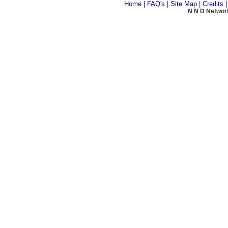
Home
|
FAQ's
|
Site Map
|
Credits
N N D Network