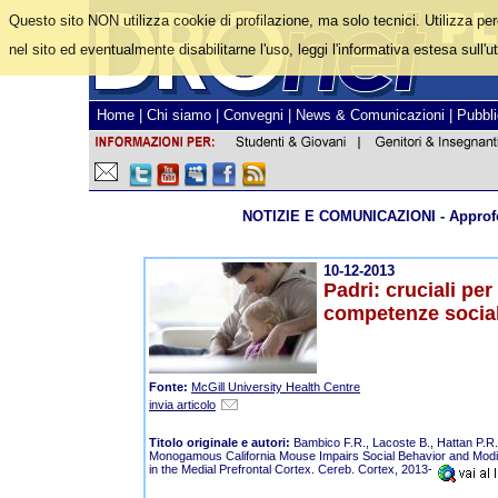
Questo sito NON utilizza cookie di profilazione, ma solo tecnici. Utilizza pe
nel sito ed eventualmente disabilitarne l'uso, leggi l'informativa estesa sull'ut
Home
|
Chi siamo
|
Convegni
|
News & Comunicazioni
|
Pubbli
NOTIZIE E COMUNICAZIONI - Approfo
10-12-2013
Padri: cruciali per
competenze sociali
Fonte:
McGill University Health Centre
invia articolo
Titolo originale e autori:
Bambico F.R., Lacoste B., Hattan P.R.
Monogamous California Mouse Impairs Social Behavior and Mod
in the Medial Prefrontal Cortex. Cereb. Cortex, 2013-