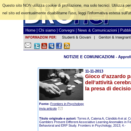
Questo sito NON utilizza cookie di profilazione, ma solo tecnici. Utilizza pe
nel sito ed eventualmente disabilitarne l'uso, leggi l'informativa estesa sull'ut
Home
|
Chi siamo
|
Convegni
|
News & Comunicazioni
|
Pubbli
NOTIZIE E COMUNICAZIONI - Approfo
11-11-2013
Gioco d’azzardo pa
dell’attività cereb
la presa di decisio
Fonte:
Frontiers in Psychology
invia articolo
Titolo originale e autori:
Torres A, Catena A, Cándido A et al. 
Gamblers Present Different Associative Learning Anomalies in 
Behavioral and ERP Study. Frontiers in Psychology, 2013; 4.-