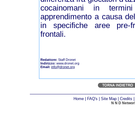
cocainomani in termini
apprendimento a causa dell
in specifiche aree pre-fr
frontali.
Redattore:
Staff Dronet
Indirizzo:
www.dronet.org
Email:
info@dronet.org
Home
|
FAQ's
|
Site Map
|
Credits
N N D Network